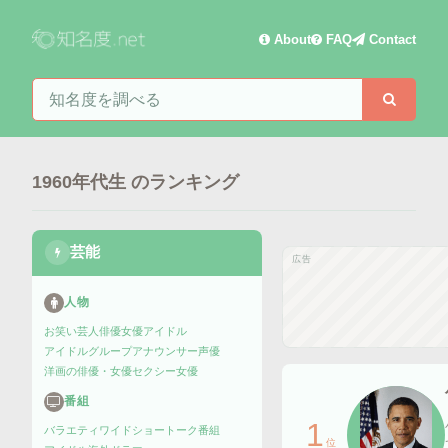
About
FAQ
Contact
知名度を検索
検索
1960年代生
のランキング
芸能
広告
人物
お笑い芸人
俳優
女優
アイドル
アイドルグループ
アナウンサー
声優
洋画の俳優・女優
セクシー女優
番組
1
バラエティ
ワイドショー
トーク番組
位