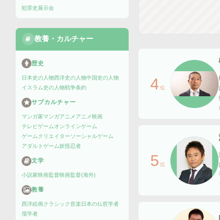
犯罪史
展示会
教養・カルチャー
歴史
日本史の人物
西洋史の人物
中国史の人物
4
イスラム史の人物
戦争
条約
位
サブカルチャー
マンガ家
マンガ
アニメ
アニメ映画
テレビゲーム
オンラインゲーム
ゲームクリエイター
ソーシャルゲーム
アダルトゲーム
妖怪
忍者
5
文学
位
小説家
映画監督
映画監督(海外)
教養
西洋絵画
クラシック音楽
日本の仏
哲学者
儒学者