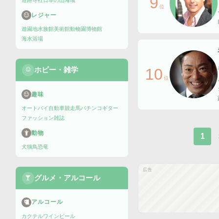
9
道路
寺社
日本の山
海域
位
レジャー
遊園地
水族館
美術館
動物園
博物館
海水浴場
ホビー・雑学
10
位
趣味
オートバイ
自動車
競走馬
パチンコ
ギター
ファッション雑誌
動物
1
犬
猫
鳥
恐竜
広告
グルメ・アルコール
アルコール
カクテル
ワイン
ビール