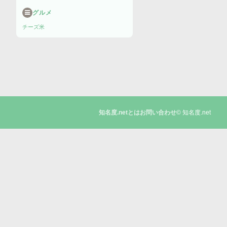
グルメ
チーズ
米
© 知名度.net
知名度.netとは
お問い合わせ