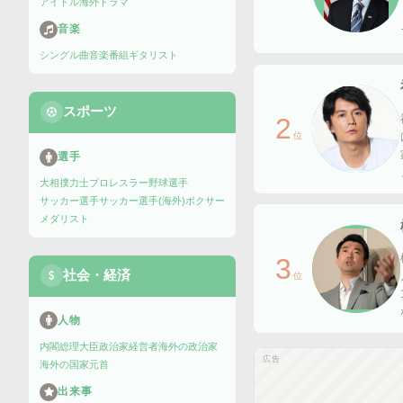
アイドル
海外ドラマ
音楽
シングル曲
音楽番組
ギタリスト
スポーツ
2
位
選手
大相撲力士
プロレスラー
野球選手
サッカー選手
サッカー選手(海外)
ボクサー
メダリスト
3
社会・経済
位
人物
内閣総理大臣
政治家
経営者
海外の政治家
広告
海外の国家元首
出来事