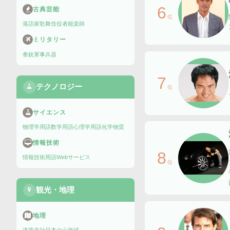
6
古典芸能
位
落語家
歌舞伎役者
能楽師
ミリタリー
拳銃
軍事兵器
7
テクノロジー
位
サイエンス
物理学用語
数学用語
心理学用語
化学物質
情報技術
8
情報技術用語
Webサービス
位
観光・地理
地理