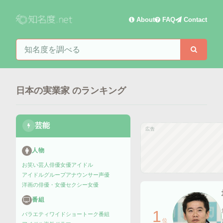
About
FAQ
Contact
知名度を検索
検索
日本の実業家
のランキング
芸能
広告
人物
お笑い芸人
俳優
女優
アイドル
アイドルグループ
アナウンサー
声優
洋画の俳優・女優
セクシー女優
番組
1
バラエティ
ワイドショー
トーク番組
位