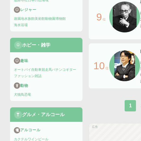
道路
寺社
日本の山
海域
レジャー
9
遊園地
水族館
美術館
動物園
博物館
位
海水浴場
ホビー・雑学
趣味
10
位
オートバイ
自動車
競走馬
パチンコ
ギター
ファッション雑誌
動物
犬
猫
鳥
恐竜
1
グルメ・アルコール
広告
アルコール
カクテル
ワイン
ビール