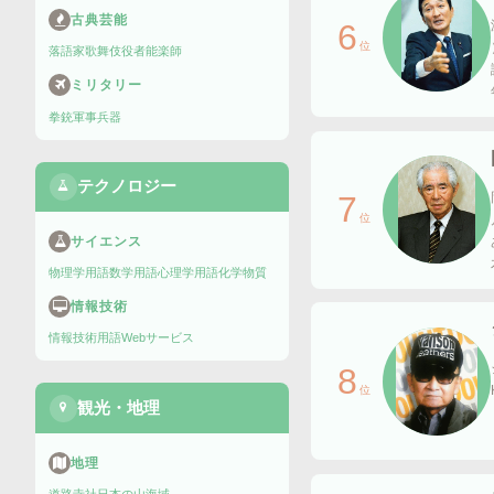
古典芸能
6
位
落語家
歌舞伎役者
能楽師
ミリタリー
拳銃
軍事兵器
テクノロジー
7
位
サイエンス
物理学用語
数学用語
心理学用語
化学物質
情報技術
情報技術用語
Webサービス
8
位
観光・地理
地理