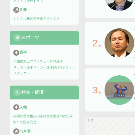
アイドル
海外ドラマ
音楽
シングル曲
音楽番組
ギタリスト
スポーツ
2
位
選手
大相撲力士
プロレスラー
野球選手
サッカー選手
サッカー選手(海外)
ボクサー
メダリスト
3
社会・経済
位
人物
内閣総理大臣
政治家
経営者
海外の政治家
広告
海外の国家元首
出来事