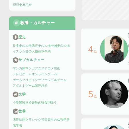
犯罪史
展示会
教養・カルチャー
歴史
日本史の人物
西洋史の人物
中国史の人物
4
イスラム史の人物
戦争
条約
位
サブカルチャー
マンガ家
マンガ
アニメ
アニメ映画
テレビゲーム
オンラインゲーム
ゲームクリエイター
ソーシャルゲーム
アダルトゲーム
妖怪
忍者
5
文学
位
小説家
映画監督
映画監督(海外)
教養
西洋絵画
クラシック音楽
日本の仏
哲学者
儒学者