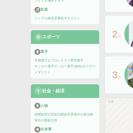
アイドル
海外ドラマ
音楽
シングル曲
音楽番組
ギタリスト
2
スポーツ
位
選手
大相撲力士
プロレスラー
野球選手
サッカー選手
サッカー選手(海外)
ボクサー
3
メダリスト
位
社会・経済
広告
人物
内閣総理大臣
政治家
経営者
海外の政治家
海外の国家元首
出来事