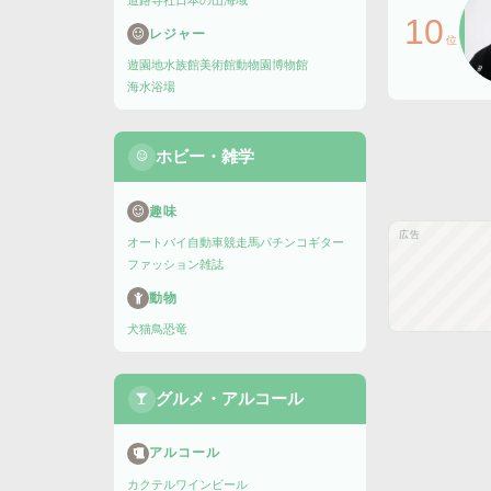
道路
寺社
日本の山
海域
10
レジャー
位
遊園地
水族館
美術館
動物園
博物館
海水浴場
ホビー・雑学
趣味
広告
オートバイ
自動車
競走馬
パチンコ
ギター
ファッション雑誌
動物
犬
猫
鳥
恐竜
グルメ・アルコール
アルコール
カクテル
ワイン
ビール