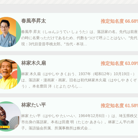
春風亭昇太
推定知名度
66.68
春風亭 昇太（しゅんぷうてい しょうた）は、落語家の名。先代は前座
の時に名乗っただけであるため、代数をつけて呼ぶことはない。*先代 
現：3代目昔昔亭桃太郎。*当代 - 本項…
林家木久扇
推定知名度
63.09
林家 木久扇（はやしや きくおう、1937年（昭和12年）10月19日 - ）
は、落語家・漫画家・画家。旧名は初代林家木久蔵（はやしや きくぞ
う）。本名豊田 洋（とよた ひろし…
林家たい平
推定知名度
61.58
林家 たい平（はやしや たいへい、1964年12月6日 - ）は、埼玉県秩父
市出身の落語家。本名は田鹿 明（たじか あきら）。林家こん平の弟
子。落語協会所属、所属事務所は株式会…