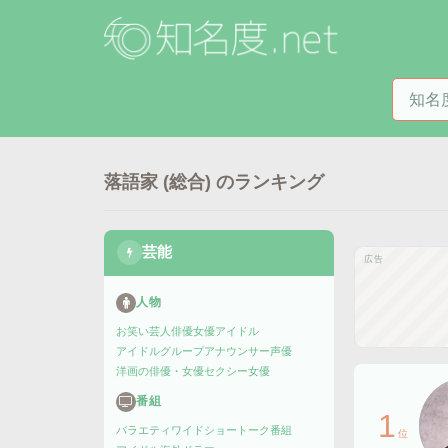
知名度
落語家 (総合)
のランキング
芸能
広告
人物
お笑い芸人
俳優
女優
アイドル
アイドルグループ
アナウンサー
声優
洋画の俳優・女優
セクシー女優
番組
1
バラエティ
ワイドショー
トーク番組
位