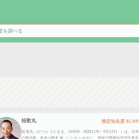
を検索
桂歌丸
推定知名度
81.94
桂 歌丸（かつら うたまる、1936年〈昭和11年〉8月14日 - ）は、日本
の落語家。本名は椎名 巌（しいな いわお）。神奈川県横浜市中区真金