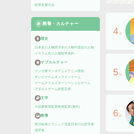
犯罪史
展示会
教養・カルチャー
4
位
歴史
日本史の人物
西洋史の人物
中国史の人物
イスラム史の人物
戦争
条約
サブカルチャー
5
マンガ家
マンガ
アニメ
アニメ映画
位
テレビゲーム
オンラインゲーム
ゲームクリエイター
ソーシャルゲーム
アダルトゲーム
妖怪
忍者
文学
小説家
映画監督
映画監督(海外)
6
教養
位
西洋絵画
クラシック音楽
日本の仏
哲学者
儒学者