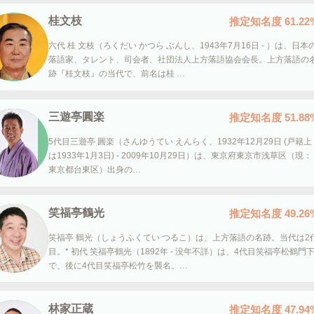
桂文枝
推定知名度
61.22
六代 桂 文枝（ろくだい かつら ぶんし、1943年7月16日 - ）は、日本
落語家、タレント、司会者、社団法人上方落語協会会長。上方落語の
跡『桂文枝』の当代で、前名は桂 …
三遊亭圓楽
推定知名度
51.88
5代目三遊亭 圓楽（さんゆうてい えんらく、1932年12月29日 (戸籍上
は1933年1月3日) - 2009年10月29日）は、東京府東京市浅草区（現：
東京都台東区）出身の…
笑福亭鶴光
推定知名度
49.26
笑福亭 鶴光（しょうふくてい つるこ）は、上方落語の名跡。当代は2
目。* 初代 笑福亭鶴光（1892年 - 没年不詳）は、4代目笑福亭松鶴門
で、後に4代目笑福亭松竹を襲名。…
林家正蔵
推定知名度
47.94