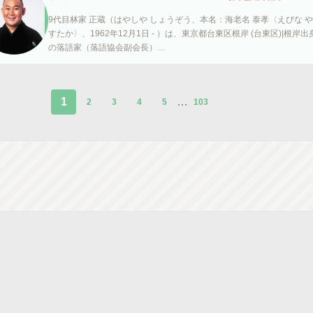
9代目林家 正蔵（はやしや しょうぞう、本名：海老名 泰孝〈えびな や
すたか〉、1962年12月1日 - ）は、東京都台東区根岸 (台東区)|根岸出
の落語家（落語協会副会長）…
1
…
2
3
4
5
103