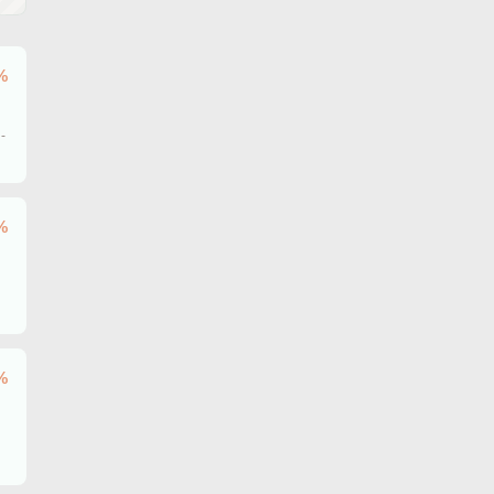
%
-
%
%