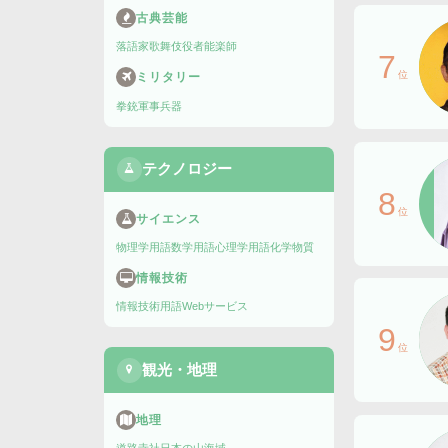
古典芸能
落語家
歌舞伎役者
能楽師
7
位
ミリタリー
拳銃
軍事兵器
テクノロジー
8
位
サイエンス
物理学用語
数学用語
心理学用語
化学物質
情報技術
情報技術用語
Webサービス
9
位
観光・地理
地理