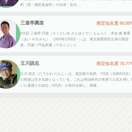
町（現：南区真金町）の出身・在住…
三遊亭圓楽
推定知名度
80.89
6代目 三遊亭 円楽（ろくだいめ さんゆうてい えんらく、本名:會 泰通
（あい やすみち）、1950年2月8日 - ）は、東京都墨田区出身の落語
家。円楽一門会所属（マネジメント…
立川談志
推定知名度
70.77
立川 談志（たてかわ だんし）は、落語家の名跡。7代目（自称5代目
の死後は空き名跡となっている。これは明治時代の寄席で人気を博し
いた釜掘りの談志（4代目）が初代を称し、俥屋…