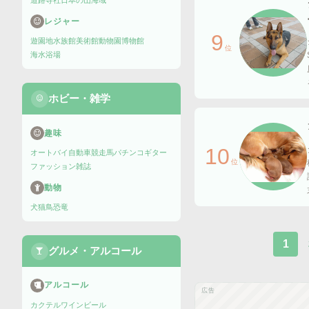
道路
寺社
日本の山
海域
レジャー
9
遊園地
水族館
美術館
動物園
博物館
位
海水浴場
ホビー・雑学
趣味
10
オートバイ
自動車
競走馬
パチンコ
ギター
位
ファッション雑誌
動物
犬
猫
鳥
恐竜
1
グルメ・アルコール
アルコール
広告
カクテル
ワイン
ビール