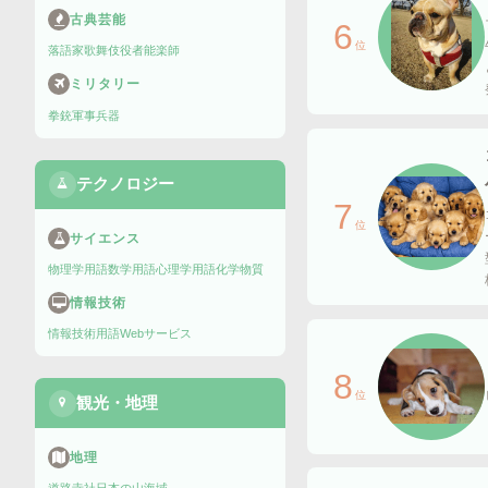
古典芸能
6
位
落語家
歌舞伎役者
能楽師
ミリタリー
拳銃
軍事兵器
テクノロジー
7
位
サイエンス
物理学用語
数学用語
心理学用語
化学物質
情報技術
情報技術用語
Webサービス
8
位
観光・地理
地理