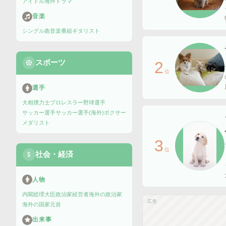
アイドル
海外ドラマ
音楽
シングル曲
音楽番組
ギタリスト
スポーツ
2
位
選手
大相撲力士
プロレスラー
野球選手
サッカー選手
サッカー選手(海外)
ボクサー
メダリスト
3
位
社会・経済
人物
内閣総理大臣
政治家
経営者
海外の政治家
広告
海外の国家元首
出来事