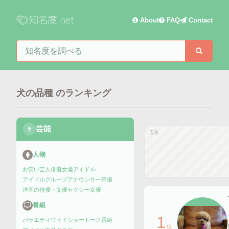
About
FAQ
Contact
知名度を検索
検索
犬の品種
のランキング
芸能
広告
人物
お笑い芸人
俳優
女優
アイドル
アイドルグループ
アナウンサー
声優
洋画の俳優・女優
セクシー女優
番組
1
バラエティ
ワイドショー
トーク番組
位