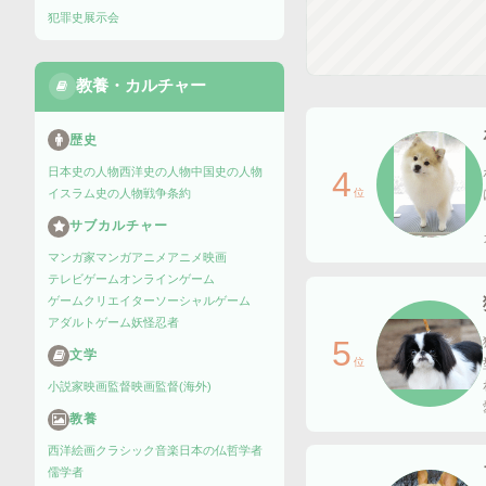
犯罪史
展示会
教養・カルチャー
歴史
日本史の人物
西洋史の人物
中国史の人物
4
イスラム史の人物
戦争
条約
位
サブカルチャー
マンガ家
マンガ
アニメ
アニメ映画
テレビゲーム
オンラインゲーム
ゲームクリエイター
ソーシャルゲーム
アダルトゲーム
妖怪
忍者
5
文学
位
小説家
映画監督
映画監督(海外)
教養
西洋絵画
クラシック音楽
日本の仏
哲学者
儒学者