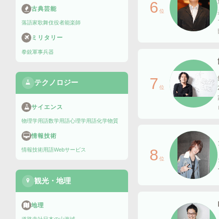
6
古典芸能
位
落語家
歌舞伎役者
能楽師
ミリタリー
拳銃
軍事兵器
7
テクノロジー
位
サイエンス
物理学用語
数学用語
心理学用語
化学物質
情報技術
8
情報技術用語
Webサービス
位
観光・地理
地理