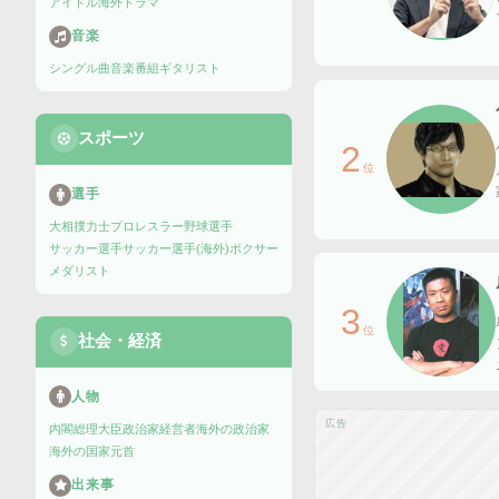
アイドル
海外ドラマ
音楽
シングル曲
音楽番組
ギタリスト
スポーツ
2
位
選手
大相撲力士
プロレスラー
野球選手
サッカー選手
サッカー選手(海外)
ボクサー
メダリスト
3
位
社会・経済
人物
広告
内閣総理大臣
政治家
経営者
海外の政治家
海外の国家元首
出来事