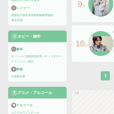
道路
寺社
日本の山
海域
9
位
レジャー
遊園地
水族館
美術館
動物園
博物館
海水浴場
ホビー・雑学
10
位
趣味
オートバイ
自動車
競走馬
パチンコ
ギター
ファッション雑誌
動物
1
犬
猫
鳥
恐竜
グルメ・アルコール
広告
アルコール
カクテル
ワイン
ビール