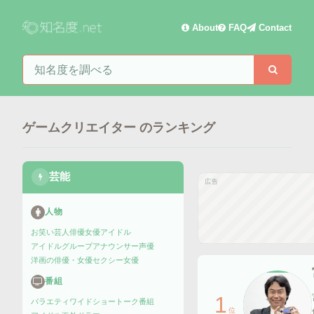
About
FAQ
Contact
知名度を検索
検索
ゲームクリエイター
のランキング
芸能
広告
人物
お笑い芸人
俳優
女優
アイドル
アイドルグループ
アナウンサー
声優
洋画の俳優・女優
セクシー女優
番組
1
バラエティ
ワイドショー
トーク番組
位