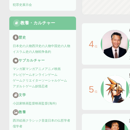
犯罪史
展示会
教養・カルチャー
歴史
4
日本史の人物
西洋史の人物
中国史の人物
位
イスラム史の人物
戦争
条約
サブカルチャー
マンガ家
マンガ
アニメ
アニメ映画
テレビゲーム
オンラインゲーム
ゲームクリエイター
ソーシャルゲーム
5
アダルトゲーム
妖怪
忍者
位
文学
小説家
映画監督
映画監督(海外)
教養
西洋絵画
クラシック音楽
日本の仏
哲学者
儒学者