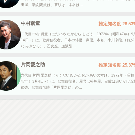
田屋。家紋|定紋は、替紋は。本名は…
中村獅童
推定知名度
28.53
二代目 中村 獅童（にだいめ なかむら しどう、1972年（昭和47年）9
14日 - ）は、歌舞伎役者、日本の俳優・声優。本名、小川 幹弘（おが
わ みきひろ）。乙女座。血液型…
片岡愛之助
推定知名度
25.37
六代目 片岡 愛之助（ろくだいめ かたおか あいのすけ、1972年（昭和
47年）3月4日 - ）は、歌舞伎役者。屋号は松嶋屋。定紋は追いかけ五
銀杏。歌舞伎名跡「片岡愛之助」の…