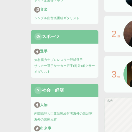
アイドル
海外ドラマ
音楽
シングル曲
音楽番組
ギタリスト
2
スポーツ
位
選手
大相撲力士
プロレスラー
野球選手
サッカー選手
サッカー選手(海外)
ボクサー
3
メダリスト
位
社会・経済
広告
人物
内閣総理大臣
政治家
経営者
海外の政治家
海外の国家元首
出来事