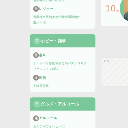
道路
寺社
日本の山
海域
10
レジャー
位
遊園地
水族館
美術館
動物園
博物館
海水浴場
ホビー・雑学
趣味
広告
オートバイ
自動車
競走馬
パチンコ
ギター
ファッション雑誌
動物
犬
猫
鳥
恐竜
グルメ・アルコール
アルコール
カクテル
ワイン
ビール