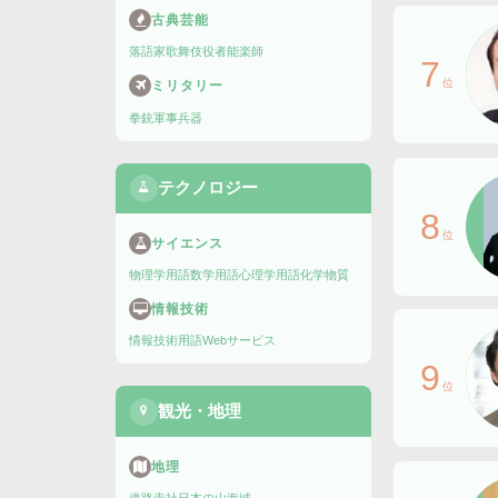
古典芸能
落語家
歌舞伎役者
能楽師
7
位
ミリタリー
拳銃
軍事兵器
テクノロジー
8
位
サイエンス
物理学用語
数学用語
心理学用語
化学物質
情報技術
情報技術用語
Webサービス
9
位
観光・地理
地理