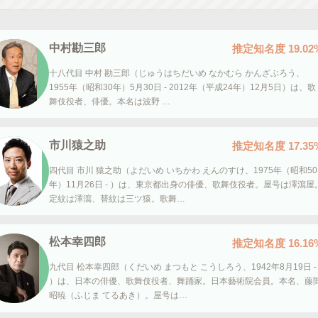
中村勘三郎
推定知名度
19.02
十八代目 中村 勘三郎（じゅうはちだいめ なかむら かんざぶろう、
1955年（昭和30年）5月30日 - 2012年（平成24年）12月5日）は、歌
舞伎役者、俳優。本名は波野 …
市川猿之助
推定知名度
17.35
四代目 市川 猿之助（よだいめ いちかわ えんのすけ、1975年（昭和50
年）11月26日 - ）は、東京都出身の俳優、歌舞伎役者。屋号は澤瀉屋
定紋は澤瀉、替紋は三ツ猿。歌舞…
松本幸四郎
推定知名度
16.16
九代目 松本幸四郎（くだいめ まつもと こうしろう、1942年8月19日 -
）は、日本の俳優、歌舞伎役者、舞踊家。日本藝術院会員。本名、藤
昭暁（ふじま てるあき）。屋号は…