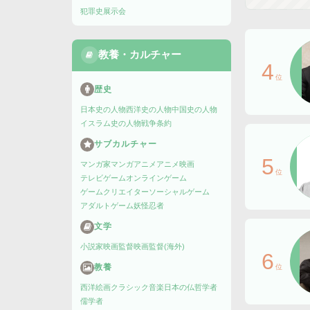
犯罪史
展示会
教養・カルチャー
4
位
歴史
日本史の人物
西洋史の人物
中国史の人物
イスラム史の人物
戦争
条約
サブカルチャー
5
マンガ家
マンガ
アニメ
アニメ映画
位
テレビゲーム
オンラインゲーム
ゲームクリエイター
ソーシャルゲーム
アダルトゲーム
妖怪
忍者
文学
小説家
映画監督
映画監督(海外)
6
教養
位
西洋絵画
クラシック音楽
日本の仏
哲学者
儒学者