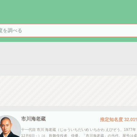
を検索
市川海老蔵
推定知名度
32.01
十一代目 市川 海老蔵（じゅういちだいめ いちかわ えびぞう、1977年
12月6日 - ）は、歌舞伎役者、俳優。「市川海老蔵」の当代。屋号は成