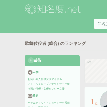
知名度
歌舞伎役者 (総合)
のランキング
芸能
広告
人物
お笑い芸人
俳優
女優
アイドル
アイドルグループ
アナウンサー
声優
洋画の俳優・女優
セクシー女優
番組
1
バラエティ
ワイドショー
トーク番組
位