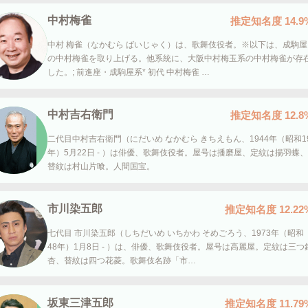
中村梅雀
推定知名度
14.9
中村 梅雀（なかむら ばいじゃく）は、歌舞伎役者。※以下は、成駒屋
の中村梅雀を取り上げる。他系統に、大阪中村梅玉系の中村梅雀が存
した。; 前進座・成駒屋系* 初代 中村梅雀 …
中村吉右衛門
推定知名度
12.8
二代目中村吉右衛門（にだいめ なかむら きちえもん、1944年（昭和1
年）5月22日 - ）は俳優、歌舞伎役者。屋号は播磨屋、定紋は揚羽蝶、
替紋は村山片喰。人間国宝。
市川染五郎
推定知名度
12.22
七代目 市川染五郎（しちだいめ いちかわ そめごろう、1973年（昭和
48年）1月8日 - ）は、俳優、歌舞伎役者。屋号は高麗屋。定紋は三つ
杏、替紋は四つ花菱。歌舞伎名跡「市…
坂東三津五郎
推定知名度
11.79