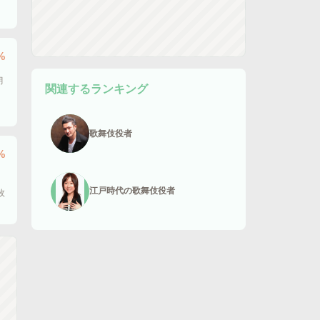
%
月
関連するランキング
歌舞伎役者
%
江戸時代の歌舞伎役者
枚