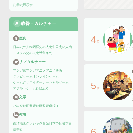
犯罪史
展示会
教養・カルチャー
4
歴史
位
日本史の人物
西洋史の人物
中国史の人物
イスラム史の人物
戦争
条約
サブカルチャー
マンガ家
マンガ
アニメ
アニメ映画
テレビゲーム
オンラインゲーム
5
ゲームクリエイター
ソーシャルゲーム
位
アダルトゲーム
妖怪
忍者
文学
小説家
映画監督
映画監督(海外)
教養
西洋絵画
クラシック音楽
日本の仏
哲学者
6
儒学者