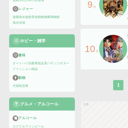
道路
寺社
日本の山
海域
9
位
レジャー
遊園地
水族館
美術館
動物園
博物館
海水浴場
ホビー・雑学
10
位
趣味
オートバイ
自動車
競走馬
パチンコ
ギター
ファッション雑誌
動物
1
犬
猫
鳥
恐竜
グルメ・アルコール
広告
アルコール
カクテル
ワイン
ビール