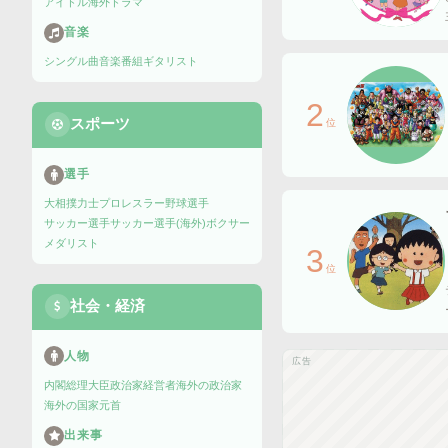
アイドル
海外ドラマ
音楽
シングル曲
音楽番組
ギタリスト
2
スポーツ
位
選手
大相撲力士
プロレスラー
野球選手
サッカー選手
サッカー選手(海外)
ボクサー
メダリスト
3
位
社会・経済
人物
広告
内閣総理大臣
政治家
経営者
海外の政治家
海外の国家元首
出来事