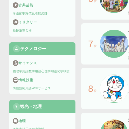
位
古典芸能
落語家
歌舞伎役者
能楽師
ミリタリー
拳銃
軍事兵器
7
位
テクノロジー
サイエンス
物理学用語
数学用語
心理学用語
化学物質
情報技術
8
情報技術用語
Webサービス
位
観光・地理
地理