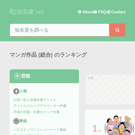
About
FAQ
Contact
知名度を検索
検索
マンガ作品 (総合)
のランキング
芸能
広告
人物
お笑い芸人
俳優
女優
アイドル
アイドルグループ
アナウンサー
声優
洋画の俳優・女優
セクシー女優
番組
1
バラエティ
ワイドショー
トーク番組
位