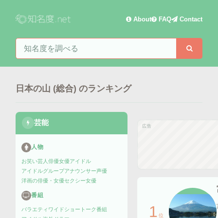
About
FAQ
Contact
知名度を検索
検索
日本の山 (総合)
のランキング
芸能
広告
人物
お笑い芸人
俳優
女優
アイドル
アイドルグループ
アナウンサー
声優
洋画の俳優・女優
セクシー女優
番組
1
バラエティ
ワイドショー
トーク番組
位