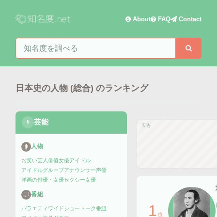
About
FAQ
Contact
知名度を検索
検索
日本史の人物 (総合)
のランキング
芸能
広告
人物
お笑い芸人
俳優
女優
アイドル
アイドルグループ
アナウンサー
声優
洋画の俳優・女優
セクシー女優
番組
1
バラエティ
ワイドショー
トーク番組
位