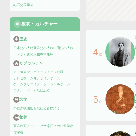
犯罪史
展示会
教養・カルチャー
歴史
日本史の人物
西洋史の人物
中国史の人物
4
イスラム史の人物
戦争
条約
位
サブカルチャー
マンガ家
マンガ
アニメ
アニメ映画
テレビゲーム
オンラインゲーム
ゲームクリエイター
ソーシャルゲーム
アダルトゲーム
妖怪
忍者
5
文学
位
小説家
映画監督
映画監督(海外)
教養
西洋絵画
クラシック音楽
日本の仏
哲学者
儒学者