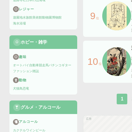
道路
寺社
日本の山
海域
レジャー
9
遊園地
水族館
美術館
動物園
博物館
位
海水浴場
ホビー・雑学
趣味
10
位
オートバイ
自動車
競走馬
パチンコ
ギター
ファッション雑誌
動物
犬
猫
鳥
恐竜
1
グルメ・アルコール
広告
アルコール
カクテル
ワイン
ビール