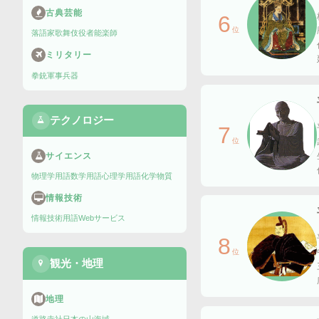
古典芸能
6
位
落語家
歌舞伎役者
能楽師
ミリタリー
拳銃
軍事兵器
テクノロジー
7
位
サイエンス
物理学用語
数学用語
心理学用語
化学物質
情報技術
情報技術用語
Webサービス
8
位
観光・地理
地理