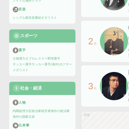
アイドル
海外ドラマ
音楽
シングル曲
音楽番組
ギタリスト
スポーツ
2
位
選手
大相撲力士
プロレスラー
野球選手
サッカー選手
サッカー選手(海外)
ボクサー
メダリスト
3
社会・経済
位
人物
内閣総理大臣
政治家
経営者
海外の政治家
広告
海外の国家元首
出来事