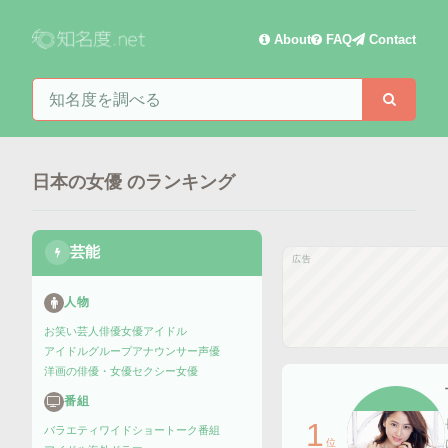
About
FAQ
Contact
知名度を検索
検索
日本の女優
のランキング
芸能
広告
人物
お笑い芸人
俳優
女優
アイドル
アイドルグループ
アナウンサー
声優
洋画の俳優・女優
セクシー女優
番組
1
バラエティ
ワイドショー
トーク番組
位