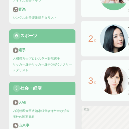
アイドル
海外ドラマ
音楽
シングル曲
音楽番組
ギタリスト
スポーツ
2
位
選手
大相撲力士
プロレスラー
野球選手
サッカー選手
サッカー選手(海外)
ボクサー
メダリスト
3
位
社会・経済
人物
広告
内閣総理大臣
政治家
経営者
海外の政治家
海外の国家元首
出来事