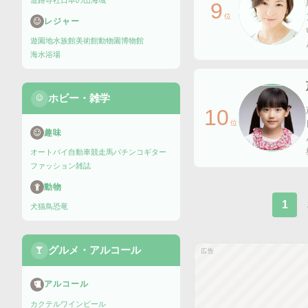
道路
寺社
日本の山
海域
9
位
レジャー
遊園地
水族館
美術館
動物園
博物館
海水浴場
ホビー・雑学
10
位
趣味
オートバイ
自動車
競走馬
パチンコ
ギター
ファッション雑誌
動物
1
犬
猫
鳥
恐竜
グルメ・アルコール
広告
アルコール
カクテル
ワイン
ビール