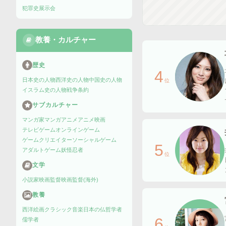
犯罪史
展示会
教養・カルチャー
歴史
4
日本史の人物
西洋史の人物
中国史の人物
位
イスラム史の人物
戦争
条約
サブカルチャー
マンガ家
マンガ
アニメ
アニメ映画
テレビゲーム
オンラインゲーム
ゲームクリエイター
ソーシャルゲーム
5
アダルトゲーム
妖怪
忍者
位
文学
小説家
映画監督
映画監督(海外)
教養
西洋絵画
クラシック音楽
日本の仏
哲学者
6
儒学者