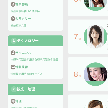
位
古典芸能
落語家
歌舞伎役者
能楽師
ミリタリー
拳銃
軍事兵器
7
位
テクノロジー
サイエンス
物理学用語
数学用語
心理学用語
化学物質
情報技術
8
情報技術用語
Webサービス
位
観光・地理
地理