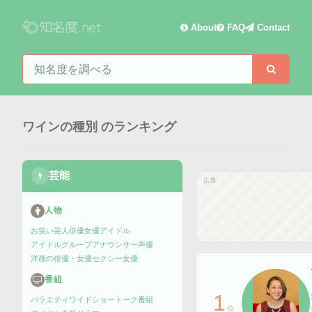
About
FAQ
Contact
知名度を検索
検索
ワインの種別
のランキング
芸能
広告
人物
お笑い芸人
俳優
女優
アイドル
アイドルグループ
アナウンサー
声優
洋画の俳優・女優
セクシー女優
番組
1
バラエティ
ワイドショー
トーク番組
位