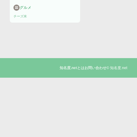
グルメ
チーズ
米
© 知名度.net
知名度.netとは
お問い合わせ