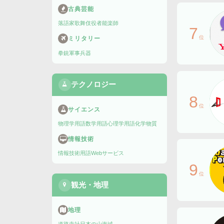
古典芸能
落語家
歌舞伎役者
能楽師
7
位
ミリタリー
拳銃
軍事兵器
テクノロジー
8
位
サイエンス
物理学用語
数学用語
心理学用語
化学物質
情報技術
情報技術用語
Webサービス
9
位
観光・地理
地理