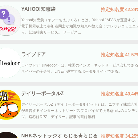
YAHOO!知恵袋
推定知名度
42.24
Yahoo!知恵袋（ヤフーちえぶくろ）とは、Yahoo! JAPANが運営する
電子掲示板上で参加者同士が知識や知恵を教え合うナレッジコミュニ
ィ、知識検索サービス。 サービス…
ライブドア
推定知名度
41.57
ライブドア（livedoor）は、韓国のインターネットサービス会社であ
ネイバーの子会社、LINEが運営するポータルサイトである。
デイリーポータルZ
推定知名度
40.44
デイリーポータルZ（デイリーポータルゼット）は、ニフティ株式会社
が運営するインターネットサービスプロバイダである@niftyのコンテ
ツ。略称はDPZ、デイリー。記事閲覧は無料…
NHKネットラジオ らじる★らじる
推定知名度
34.25