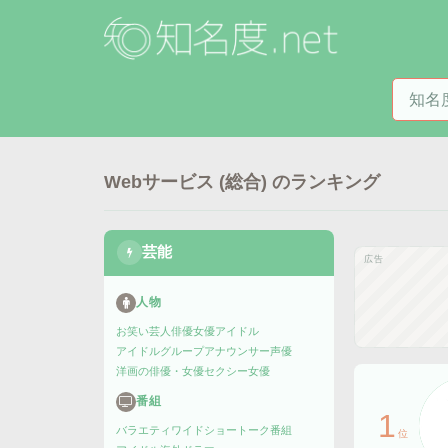
知名度
Webサービス (総合)
のランキング
芸能
広告
人物
お笑い芸人
俳優
女優
アイドル
アイドルグループ
アナウンサー
声優
洋画の俳優・女優
セクシー女優
番組
1
バラエティ
ワイドショー
トーク番組
位