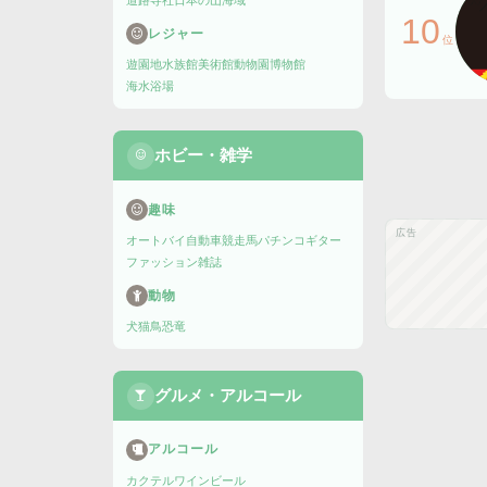
道路
寺社
日本の山
海域
10
レジャー
位
遊園地
水族館
美術館
動物園
博物館
海水浴場
ホビー・雑学
趣味
広告
オートバイ
自動車
競走馬
パチンコ
ギター
ファッション雑誌
動物
犬
猫
鳥
恐竜
グルメ・アルコール
アルコール
カクテル
ワイン
ビール