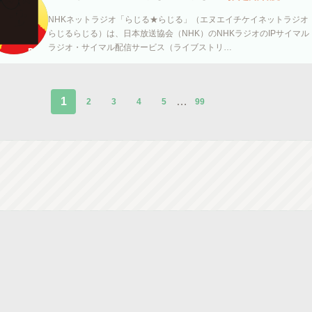
NHKネットラジオ「らじる★らじる」（エヌエイチケイネットラジオ
らじるらじる）は、日本放送協会（NHK）のNHKラジオのIPサイマル
ラジオ・サイマル配信サービス（ライブストリ…
1
…
2
3
4
5
99