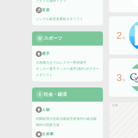
アイドル
海外ドラマ
音楽
シングル曲
音楽番組
ギタリスト
2
スポーツ
位
選手
大相撲力士
プロレスラー
野球選手
サッカー選手
サッカー選手(海外)
ボクサー
3
メダリスト
位
社会・経済
広告
人物
内閣総理大臣
政治家
経営者
海外の政治家
海外の国家元首
出来事