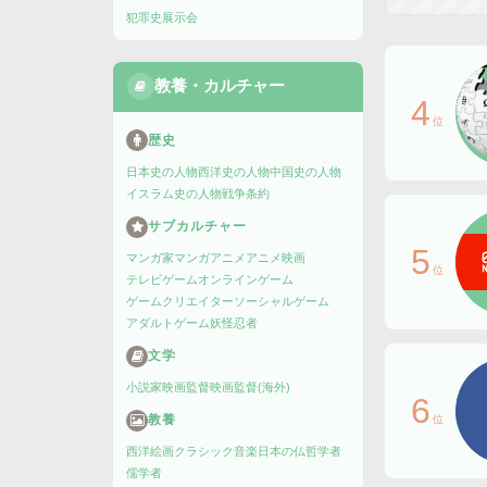
犯罪史
展示会
教養・カルチャー
4
位
歴史
日本史の人物
西洋史の人物
中国史の人物
イスラム史の人物
戦争
条約
サブカルチャー
5
マンガ家
マンガ
アニメ
アニメ映画
位
テレビゲーム
オンラインゲーム
ゲームクリエイター
ソーシャルゲーム
アダルトゲーム
妖怪
忍者
文学
小説家
映画監督
映画監督(海外)
6
教養
位
西洋絵画
クラシック音楽
日本の仏
哲学者
儒学者