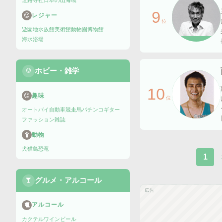
道路
寺社
日本の山
海域
9
レジャー
位
遊園地
水族館
美術館
動物園
博物館
海水浴場
ホビー・雑学
10
趣味
位
オートバイ
自動車
競走馬
パチンコ
ギター
ファッション雑誌
動物
犬
猫
鳥
恐竜
1
グルメ・アルコール
広告
アルコール
カクテル
ワイン
ビール