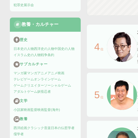
犯罪史
展示会
教養・カルチャー
歴史
4
日本史の人物
西洋史の人物
中国史の人物
位
イスラム史の人物
戦争
条約
サブカルチャー
マンガ家
マンガ
アニメ
アニメ映画
テレビゲーム
オンラインゲーム
ゲームクリエイター
ソーシャルゲーム
5
アダルトゲーム
妖怪
忍者
位
文学
小説家
映画監督
映画監督(海外)
教養
西洋絵画
クラシック音楽
日本の仏
哲学者
儒学者