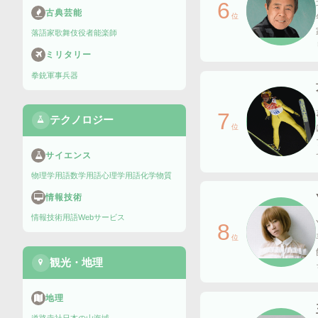
6
古典芸能
位
落語家
歌舞伎役者
能楽師
ミリタリー
拳銃
軍事兵器
7
テクノロジー
位
サイエンス
物理学用語
数学用語
心理学用語
化学物質
情報技術
情報技術用語
Webサービス
8
位
観光・地理
地理