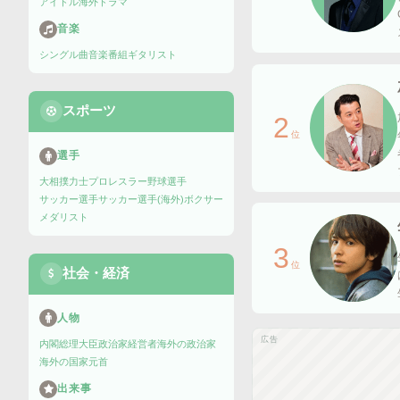
アイドル
海外ドラマ
音楽
シングル曲
音楽番組
ギタリスト
スポーツ
2
位
選手
大相撲力士
プロレスラー
野球選手
サッカー選手
サッカー選手(海外)
ボクサー
メダリスト
3
位
社会・経済
人物
広告
内閣総理大臣
政治家
経営者
海外の政治家
海外の国家元首
出来事