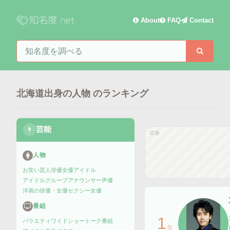
About
FAQ
Contact
知名度を検索
検索
北海道出身の人物
のランキング
芸能
広告
人物
お笑い芸人
俳優
女優
アイドル
アイドルグループ
アナウンサー
声優
洋画の俳優・女優
セクシー女優
番組
1
バラエティ
ワイドショー
トーク番組
位