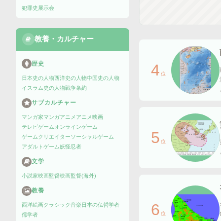
犯罪史
展示会
教養・カルチャー
歴史
4
位
日本史の人物
西洋史の人物
中国史の人物
イスラム史の人物
戦争
条約
サブカルチャー
マンガ家
マンガ
アニメ
アニメ映画
テレビゲーム
オンラインゲーム
5
ゲームクリエイター
ソーシャルゲーム
位
アダルトゲーム
妖怪
忍者
文学
小説家
映画監督
映画監督(海外)
教養
6
西洋絵画
クラシック音楽
日本の仏
哲学者
位
儒学者