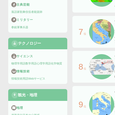
古典芸能
落語家
歌舞伎役者
能楽師
ミリタリー
拳銃
軍事兵器
7
位
テクノロジー
サイエンス
物理学用語
数学用語
心理学用語
化学物質
8
位
情報技術
情報技術用語
Webサービス
観光・地理
9
位
地理