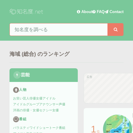
About
FAQ
Contact
知名度を検索
検索
海域 (総合)
のランキング
芸能
広告
人物
お笑い芸人
俳優
女優
アイドル
アイドルグループ
アナウンサー
声優
洋画の俳優・女優
セクシー女優
番組
1
バラエティ
ワイドショー
トーク番組
位