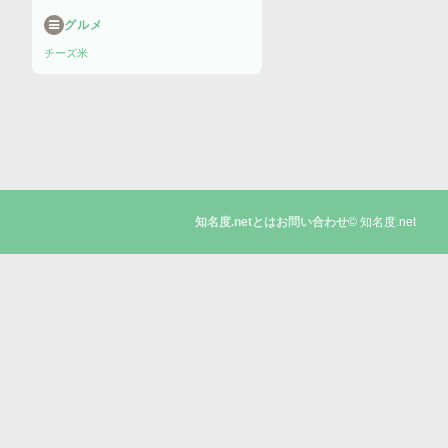
グルメ
チーズ
米
© 知名度.net
知名度.netとは
お問い合わせ