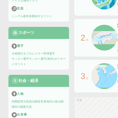
アイドル
海外ドラマ
音楽
シングル曲
音楽番組
ギタリスト
スポーツ
2
位
選手
大相撲力士
プロレスラー
野球選手
サッカー選手
サッカー選手(海外)
ボクサー
メダリスト
3
位
社会・経済
人物
広告
内閣総理大臣
政治家
経営者
海外の政治家
海外の国家元首
出来事