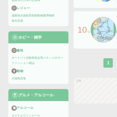
道路
寺社
日本の山
海域
レジャー
遊園地
水族館
美術館
動物園
博物館
海水浴場
10
位
ホビー・雑学
趣味
オートバイ
自動車
競走馬
パチンコ
ギター
1
ファッション雑誌
動物
犬
猫
鳥
恐竜
広告
グルメ・アルコール
アルコール
カクテル
ワイン
ビール