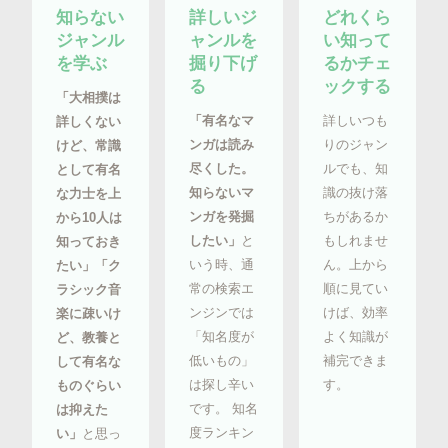
知らない
詳しいジ
どれくら
ジャンル
ャンルを
い知って
を学ぶ
掘り下げ
るかチェ
る
ックする
「大相撲は
「有名なマ
詳しいつも
詳しくない
ンガは読み
りのジャン
けど、常識
尽くした。
ルでも、知
として有名
知らないマ
識の抜け落
な力士を上
ンガを発掘
ちがあるか
から10人は
したい」
と
もしれませ
知っておき
いう時、通
ん。上から
たい」「ク
常の検索エ
順に見てい
ラシック音
ンジンでは
けば、効率
楽に疎いけ
「知名度が
よく知識が
ど、教養と
低いもの」
補完できま
して有名な
は探し辛い
す。
ものぐらい
です。 知名
は抑えた
度ランキン
い」
と思っ