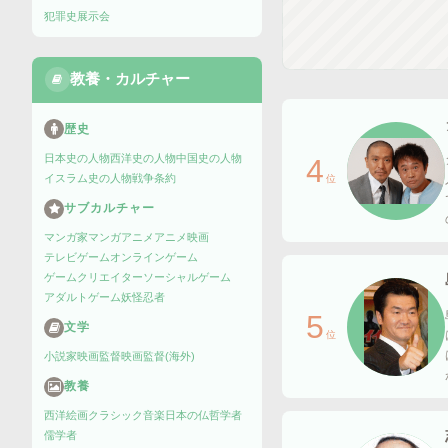
犯罪史
展示会
教養・カルチャー
歴史
日本史の人物
西洋史の人物
中国史の人物
4
イスラム史の人物
戦争
条約
位
サブカルチャー
マンガ家
マンガ
アニメ
アニメ映画
テレビゲーム
オンラインゲーム
ゲームクリエイター
ソーシャルゲーム
アダルトゲーム
妖怪
忍者
5
文学
位
小説家
映画監督
映画監督(海外)
教養
西洋絵画
クラシック音楽
日本の仏
哲学者
儒学者