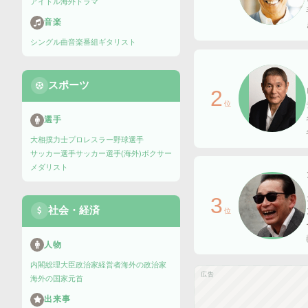
アイドル
海外ドラマ
音楽
シングル曲
音楽番組
ギタリスト
スポーツ
2
位
選手
大相撲力士
プロレスラー
野球選手
サッカー選手
サッカー選手(海外)
ボクサー
メダリスト
3
社会・経済
位
人物
内閣総理大臣
政治家
経営者
海外の政治家
広告
海外の国家元首
出来事