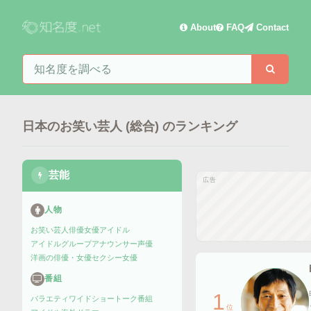
About
FAQ
Contact
知名度を検索
検索
日本のお笑い芸人 (総合)
のランキング
芸能
広告
人物
お笑い芸人
俳優
女優
アイドル
アイドルグループ
アナウンサー
声優
洋画の俳優・女優
セクシー女優
番組
1
バラエティ
ワイドショー
トーク番組
位