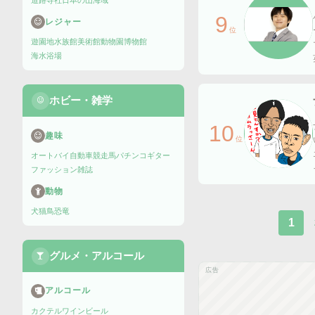
道路
寺社
日本の山
海域
9
レジャー
位
遊園地
水族館
美術館
動物園
博物館
海水浴場
ホビー・雑学
10
趣味
位
オートバイ
自動車
競走馬
パチンコ
ギター
ファッション雑誌
動物
犬
猫
鳥
恐竜
1
グルメ・アルコール
広告
アルコール
カクテル
ワイン
ビール