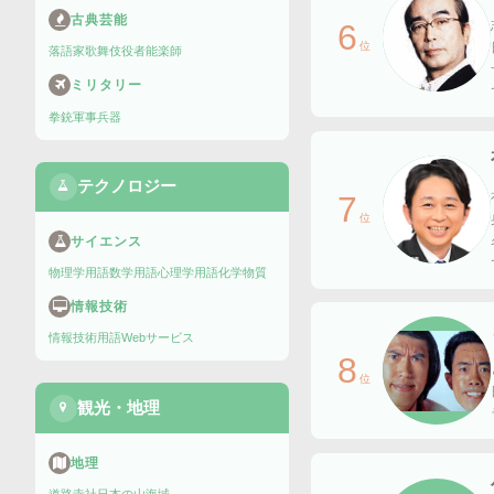
古典芸能
6
位
落語家
歌舞伎役者
能楽師
ミリタリー
拳銃
軍事兵器
テクノロジー
7
位
サイエンス
物理学用語
数学用語
心理学用語
化学物質
情報技術
情報技術用語
Webサービス
8
位
観光・地理
地理