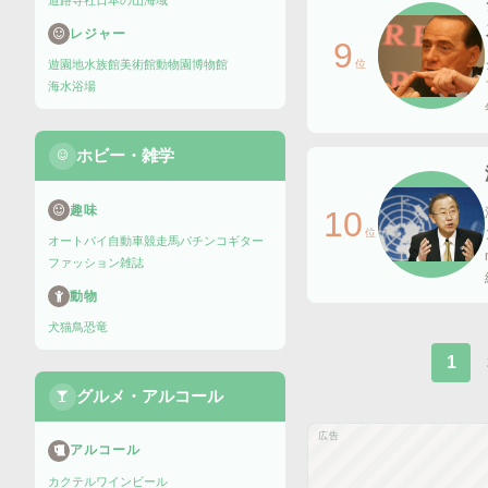
道路
寺社
日本の山
海域
レジャー
9
位
遊園地
水族館
美術館
動物園
博物館
海水浴場
ホビー・雑学
趣味
10
位
オートバイ
自動車
競走馬
パチンコ
ギター
ファッション雑誌
動物
犬
猫
鳥
恐竜
1
グルメ・アルコール
広告
アルコール
カクテル
ワイン
ビール