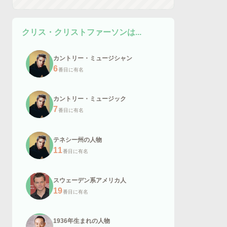
クリス・クリストファーソン
は...
カントリー・ミュージシャン
6
番目に有名
カントリー・ミュージック
7
番目に有名
テネシー州の人物
11
番目に有名
スウェーデン系アメリカ人
19
番目に有名
1936年生まれの人物