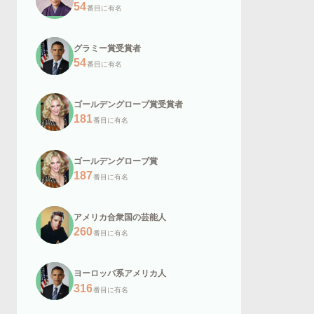
54
番目に有名
グラミー賞受賞者
54
番目に有名
ゴールデングローブ賞受賞者
181
番目に有名
ゴールデングローブ賞
187
番目に有名
アメリカ合衆国の芸能人
260
番目に有名
ヨーロッパ系アメリカ人
316
番目に有名