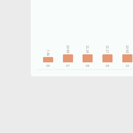
10.93
10.89
11.17
11.16
7.46
06
07
08
09
10