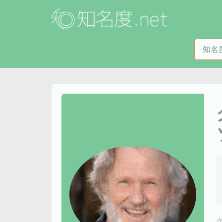
知名度
ク