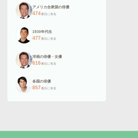
アメリカ合衆国の俳優
474
番目に有名
1930年代生
477
番目に有名
洋画の俳優・女優
616
番目に有名
各国の俳優
857
番目に有名