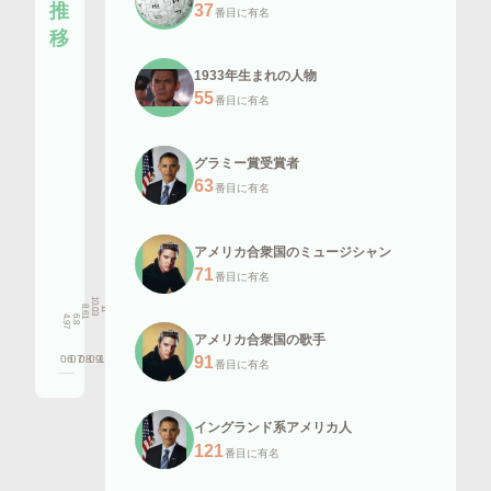
推
37
番目に有名
移
1933年生まれの人物
55
番目に有名
グラミー賞受賞者
63
番目に有名
アメリカ合衆国のミュージシャン
71
番目に有名
12.32
11.66
11.62
11.56
11.07
12.1
10.03
8.61
11
6.8
4.97
アメリカ合衆国の歌手
06
07
08
09
10
11
12
13
14
15
16
91
番目に有名
イングランド系アメリカ人
121
番目に有名