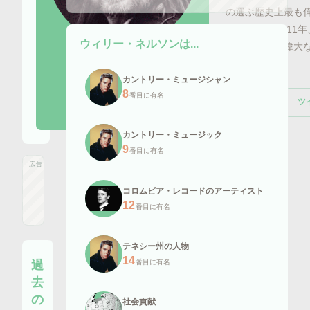
の選ぶ歴史上最も偉
て第88位。201
ウィリー・ネルソン
は...
ぶ歴史上最も偉大な
画像引用元:
ro69.jp
第77位。
カントリー・ミュージシャン
8
番目に有名
ツ
Wikipedia
カントリー・ミュージック
9
番目に有名
広告
コロムビア・レコードのアーティスト
12
番目に有名
テネシー州の人物
14
過
番目に有名
去
の
社会貢献