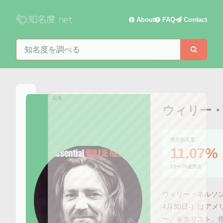
About
FAQ
Contact
知名度を検索
検索
広告
ウィリー
推定知名度
11.07%
15〜75歳男女
ウィリー・ネルソン（Wil
4月30日-）はア
ー、ギタリスト、